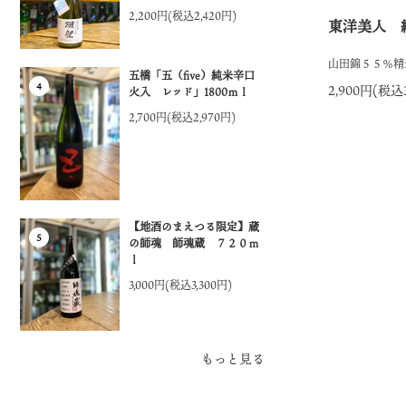
2,200円(税込2,420円)
東洋美人 純
山田錦５５％精
五橋「五（five）純米辛口
4
2,900円(税込3
火入 レッド」1800ｍｌ
2,700円(税込2,970円)
【地酒のまえつる限定】蔵
5
の師魂 師魂蔵 ７２０ｍ
ｌ
3,000円(税込3,300円)
もっと見る