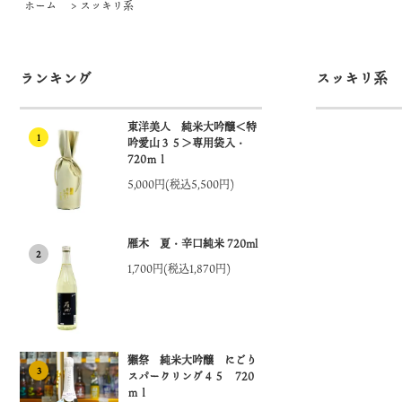
ホーム
>
スッキリ系
ランキング
スッキリ系
東洋美人 純米大吟醸＜特
1
吟愛山３５＞専用袋入・
720ｍｌ
5,000円(税込5,500円)
雁木 夏・辛口純米 720ml
2
1,700円(税込1,870円)
獺祭 純米大吟醸 にごり
3
スパークリング４５ 720
ｍｌ