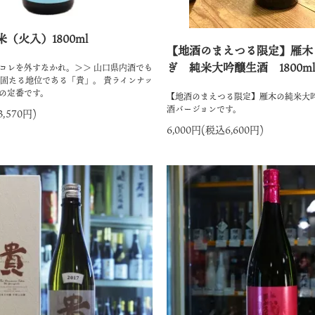
（火入）1800ml
【地酒のまえつる限定】雁木
ぎ 純米大吟醸生酒 1800ml
コレを外すなかれ。＞＞ 山口県内酒でも
確固たる地位である「貴」。 貴ラインナッ
の定番です。
【地酒のまえつる限定】雁木の純米大
酒バージョンです。
3,570円)
6,000円(税込6,600円)