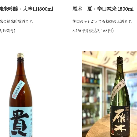
米吟醸・大辛口1800ml
雁木 夏・辛口純米 1800ml
米の純米吟醸酒です。
後口のキレがとても特徴のお酒です。
,190円)
3,150円(税込3,465円)