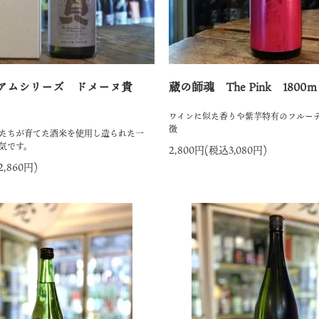
アムシリーズ ドメーヌ貴
蔵の師魂 The Pink 1800
ｌ
ワインに似た香りや紫芋特有のフルー
徴
たちが育てた酒米を使用し造られた一
気です。
2,800円(税込3,080円)
2,860円)