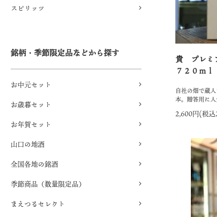
スピリッツ
銘柄・季節限定品などから探す
貴 プレミ
７２０ｍ
お中元セット
自社の畑で蔵人
本。贈答用に人
お歳暮セット
2,600円(税込
お年賀セット
山口の地酒
全国各地の銘酒
季節商品（数量限定品）
まえつるセレクト