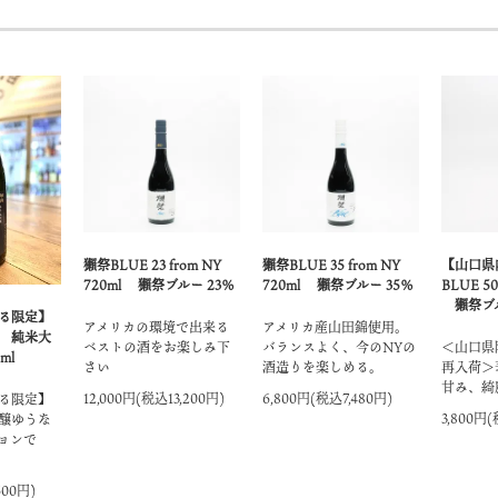
獺祭BLUE 23 from NY
獺祭BLUE 35 from NY
【山口県
720ml 獺祭ブルー 23％
720ml 獺祭ブルー 35％
BLUE 50
獺祭ブル
る限定】
アメリカの環境で出来る
アメリカ産山田錦使用。
 純米大
ベストの酒をお楽しみ下
バランスよく、今のNYの
＜山口県
ml
さい
酒造りを楽しめる。
再入荷＞
甘み、綺
12,000円(税込13,200円)
6,800円(税込7,480円)
る限定】
3,800円(
醸ゆうな
ョンで
600円)