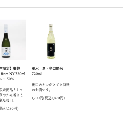
内限定】獺祭
雁木 夏・辛口純米
 from NY 720ml
720ml
ー 50％
後口のキレがとても特徴
限定商品として
のお酒です。
華やかな香りと
1,700円(税込1,870円)
麗な後口。
税込4,180円)