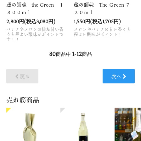
蔵の師魂 the Green １
蔵の師魂 The Ｇreen ７
８００ｍｌ
２０ｍｌ
2,800円(税込3,080円)
1,550円(税込1,705円)
バナナやメロンの様な甘い香
メロンやバナナの甘い香りと
りと程よい酸味がポイントで
程よい酸味がポイント！
す！！
80
1
12
商品中
-
商品
戻る
次へ
売れ筋商品