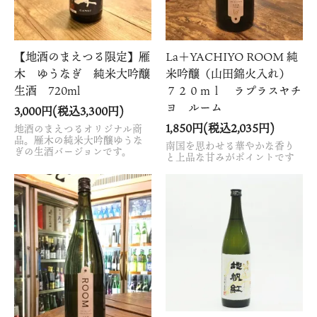
【地酒のまえつる限定】雁
La＋YACHIYO ROOM 純
木 ゆうなぎ 純米大吟醸
米吟醸（山田錦火入れ）
生酒 720ml
７２０ｍｌ ラプラスヤチ
ヨ ルーム
3,000円(税込3,300円)
1,850円(税込2,035円)
地酒のまえつるオリジナル商
品。雁木の純米大吟醸ゆうな
南国を思わせる華やかな香り
ぎの生酒バージョンです。
と上品な甘みがポイントです