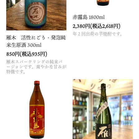
赤霧島 1800ml
2,380円(税込2,618円)
年２回出荷の芋焼酎です。
雁木 活性にごり・発泡純
米生原酒 300ml
850円(税込935円)
雁木スパークリングの純米バ
ージョンです。爽やかな甘みが
特徴です。