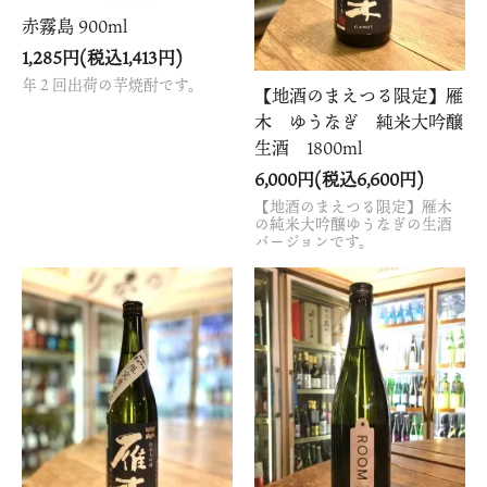
赤霧島 900ml
1,285円(税込1,413円)
年２回出荷の芋焼酎です。
【地酒のまえつる限定】雁
木 ゆうなぎ 純米大吟醸
生酒 1800ml
6,000円(税込6,600円)
【地酒のまえつる限定】雁木
の純米大吟醸ゆうなぎの生酒
バージョンです。