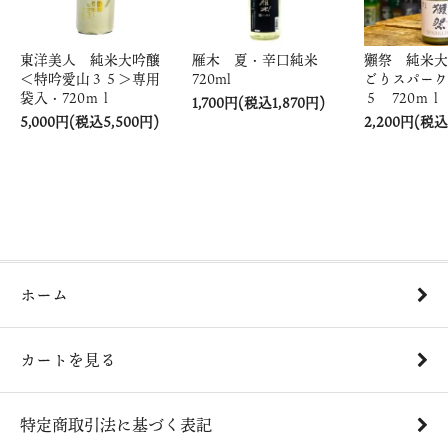
東洋美人 純米大吟醸
雁木 夏・辛口純米
獺祭 純米大
＜特吟愛山３５＞専用
720ml
ごりスパーク
袋入・720ｍｌ
５ 720ｍｌ
1,700円(税込1,870円)
5,000円(税込5,500円)
2,200円(税込
ホーム
カートを見る
特定商取引法に基づく表記