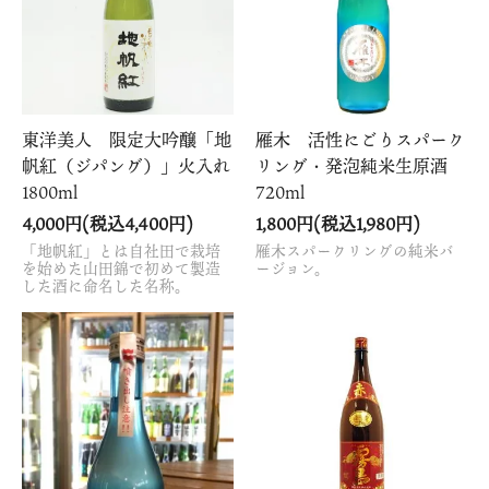
東洋美人 限定大吟醸「地
雁木 活性にごりスパーク
帆紅（ジパング）」火入れ
リング・発泡純米生原酒
1800ml
720ml
4,000円(税込4,400円)
1,800円(税込1,980円)
「地帆紅」とは自社田で栽培
雁木スパークリングの純米バ
を始めた山田錦で初めて製造
ージョン。
した酒に命名した名称。