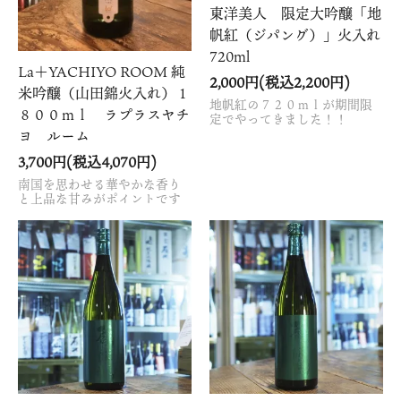
東洋美人 限定大吟醸「地
帆紅（ジパング）」火入れ
720ml
La＋YACHIYO ROOM 純
2,000円(税込2,200円)
米吟醸（山田錦火入れ）１
地帆紅の７２０ｍｌが期間限
８００ｍｌ ラプラスヤチ
定でやってきました！！
ヨ ルーム
3,700円(税込4,070円)
南国を思わせる華やかな香り
と上品な甘みがポイントです