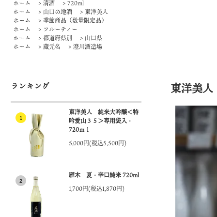
ホーム
>
清酒
>
720ml
ホーム
>
山口の地酒
>
東洋美人
ホーム
>
季節商品（数量限定品）
ホーム
>
フルーティー
ホーム
>
都道府県別
>
山口県
ホーム
>
蔵元名
>
澄川酒造場
ランキング
東洋美人
東洋美人 純米大吟醸＜特
1
吟愛山３５＞専用袋入・
720ｍｌ
5,000円(税込5,500円)
雁木 夏・辛口純米 720ml
2
1,700円(税込1,870円)