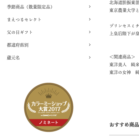
北海道胆振東
季節商品（数量限定品）
東京農業大学
まえつるセレクト
プリンセスミ
父の日ギフト
上皇后陛下が
都道府県別
＜関連商品＞
蔵元名
東洋美人 純米
東洋の女神 純
おすすめ商品