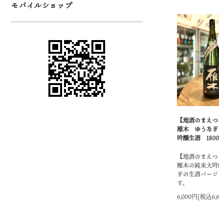
モバイルショップ
【地酒のまえつ
雁木 ゆうなぎ
吟醸生酒 1800
【地酒のまえつ
雁木の純米大吟
ぎの生酒バージ
す。
6,000円(税込6,