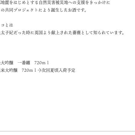
部地震をはじめとする自然災害被災地への支援をきっかけに
との共同プロジェクトにより誕生したお酒です。
チコとは
皇太子妃だった時に英国より献上された薔薇として知られています。
大吟醸 一番纏 720ｍｌ
米大吟醸 720ｍｌ
→次回夏頃入荷予定