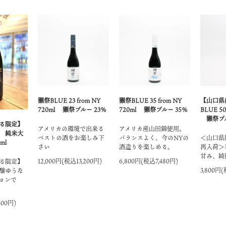
獺祭BLUE 23 from NY
獺祭BLUE 35 from NY
【山口県
720ml 獺祭ブルー 23％
720ml 獺祭ブルー 35％
BLUE 50
獺祭ブル
る限定】
アメリカの環境で出来る
アメリカ産山田錦使用。
 純米大
ベストの酒をお楽しみ下
バランスよく、今のNYの
＜山口県
ml
さい
酒造りを楽しめる。
再入荷＞
甘み、綺
12,000円(税込13,200円)
6,800円(税込7,480円)
る限定】
3,800円(
醸ゆうな
ョンで
600円)