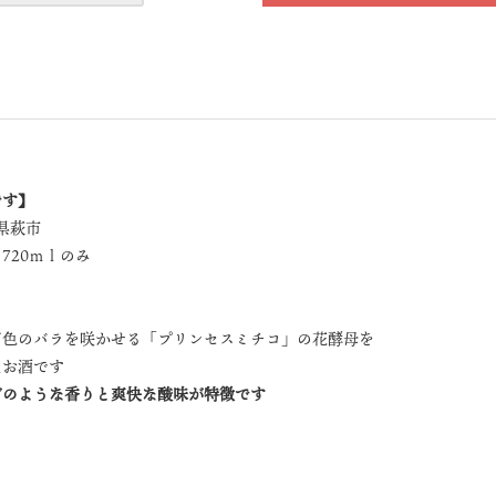
です】
県萩市
720ｍｌのみ
ジ色のバラを咲かせる「プリンセスミチコ」の花酵母を
たお酒です
ゴのような香りと爽快な酸味が特徴です