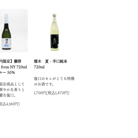
内限定】獺祭
雁木 夏・辛口純米
 from NY 720ml
720ml
ー 50％
後口のキレがとても特徴
限定商品として
のお酒です。
華やかな香りと
1,700円(税込1,870円)
麗な後口。
税込4,180円)