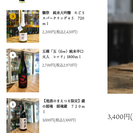
獺祭 純米大吟醸 にごり
3
スパークリング４５ 720
ｍｌ
2,200円(税込2,420円)
五橋「五（five）純米辛口
4
火入 レッド」1800ｍｌ
2,700円(税込2,970円)
【地酒のまえつる限定】蔵
5
の師魂 師魂蔵 ７２０ｍ
ｌ
3,400円
3,000円(税込3,300円)