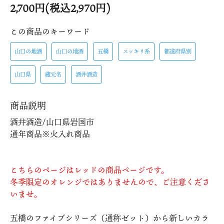
2,700円(税込2,970円)
この商品のキーワード
山口の地酒
山口の地酒
五橋
スッキリ系
都道府県別
山口県
蔵元名
酒井酒造
商品説明
酒井酒造/山口県岩国市
通年商品※火入れ商品
こちらのページはレッドの商品ページです。
冬季限定のオレンジではありませんので、ご注意くださ
いませ。
五橋のファイブシリーズ（通称ゼット）から新しいカラ