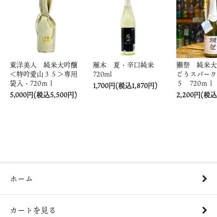
東洋美人 純米大吟醸
雁木 夏・辛口純米
獺祭 純米大
＜特吟愛山３５＞専用
720ml
ごりスパーク
袋入・720ｍｌ
５ 720ｍｌ
1,700円(税込1,870円)
5,000円(税込5,500円)
2,200円(税込
ホーム
カートを見る