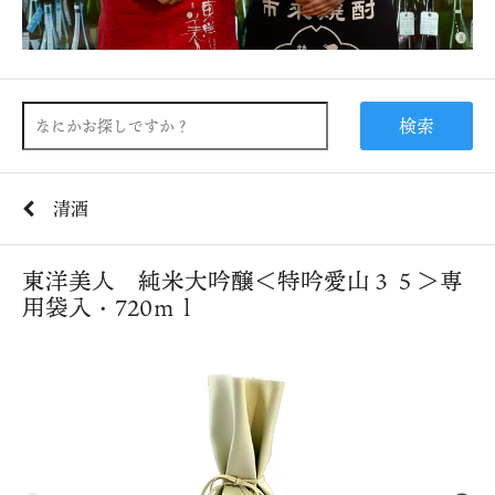
検索
清酒
東洋美人 純米大吟醸＜特吟愛山３５＞専
用袋入・720ｍｌ