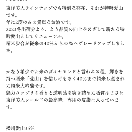
東洋美人ラインナップでも特別な存在、それが特吟愛山
です。
年に2度のみの貴重なお酒です。
2023冬出荷分より、より品質の向上をめざして新たな特
吟愛山としてリニューアル。
精米歩合が従来の40％から35％へグレードアップしまし
た。
かなり希少でお米のダイヤモンドと言われる程、輝きを
持つ酒米「愛山」を惜しげもなく40％まで精米し産まれ
た純米大吟醸です。
魅力タップリの香りと透明感を突き詰めた酒質はまさに
東洋美人ワールドの最高峰。専用の皮袋に入っていま
す。
播州愛山35％