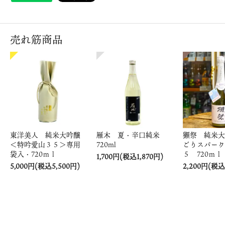
売れ筋商品
東洋美人 純米大吟醸
雁木 夏・辛口純米
獺祭 純米大
＜特吟愛山３５＞専用
720ml
ごりスパーク
袋入・720ｍｌ
５ 720ｍｌ
1,700円(税込1,870円)
5,000円(税込5,500円)
2,200円(税込