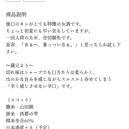
商品説明
後口のキレがとても特徴のお酒です。
ちょっと初夏にも早い気もしていますが、
一回入荷のため、売切御免です。
是非、「あぁ～、暑っついなぁ。」と思ったらお試し下
さい。
～蔵元より～
切れ味はシャープでも口当たりは柔らかく、
ほのかな旨みを感じながらスルスルと呑めてしまう
「辛く感じさせない辛口」です。
（スペック）
麹米・山田錦
掛米・西都の雫
精米歩合60％
日本酒度＋８（予定）