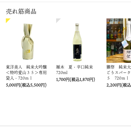
売れ筋商品
東洋美人 純米大吟醸
雁木 夏・辛口純米
獺祭 純米大
＜特吟愛山３５＞専用
720ml
ごりスパーク
袋入・720ｍｌ
５ 720ｍｌ
1,700円(税込1,870円)
5,000円(税込5,500円)
2,200円(税込