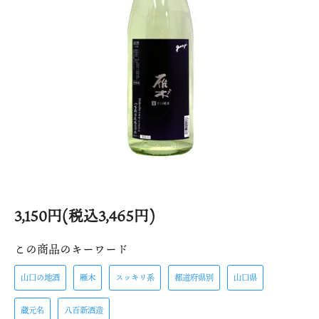
3,150円(税込3,465円)
この商品のキーワード
山口の地酒
雁木
スッキリ系
都道府県別
山口県
蔵元名
八百新酒造