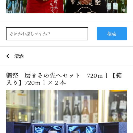
検索
清酒
獺祭 磨きその先へセット 720ｍｌ【箱
入り】720ｍｌ×２本