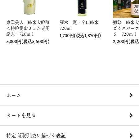
東洋美人 純米大吟醸
雁木 夏・辛口純米
獺祭 純米大
＜特吟愛山３５＞専用
720ml
ごりスパーク
袋入・720ｍｌ
５ 720ｍｌ
1,700円(税込1,870円)
5,000円(税込5,500円)
2,200円(税込
ホーム
カートを見る
特定商取引法に基づく表記