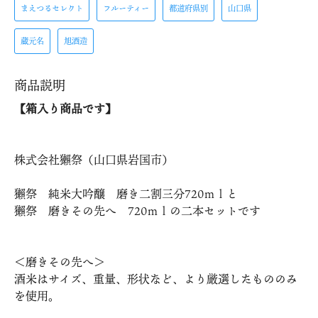
まえつるセレクト
フルーティー
都道府県別
山口県
蔵元名
旭酒造
商品説明
【箱入り商品です】
株式会社獺祭（山口県岩国市）
獺祭 純米大吟醸 磨き二割三分720ｍｌと
獺祭 磨きその先へ 720ｍｌの二本セットです
＜磨きその先へ＞
酒米はサイズ、重量、形状など、より厳選したもののみ
を使用。