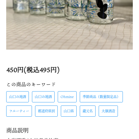
450円(税込495円)
この商品のキーワード
山口の地酒
山口の地酒
Ohmine
季節商品（数量限定品）
フルーティー
都道府県別
山口県
蔵元名
大嶺酒造
商品説明