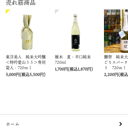
売れ筋商品
東洋美人 純米大吟醸
雁木 夏・辛口純米
獺祭 純米大
＜特吟愛山３５＞専用
720ml
ごりスパーク
袋入・720ｍｌ
５ 720ｍｌ
1,700円(税込1,870円)
5,000円(税込5,500円)
2,200円(税込
ホーム